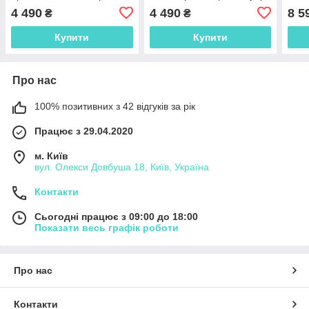
чорний муар 12-228053-
12-228153-4860
4 490
4 490
8 5
₴
₴
4860
Купити
Купити
Про нас
100% позитивних з 42 відгуків за рік
Працює з 29.04.2020
м. Київ
вул. Олекси Довбуша 18, Київ, Україна
Контакти
Сьогодні працює з 09:00 до 18:00
Показати весь графік роботи
Про нас
Контакти