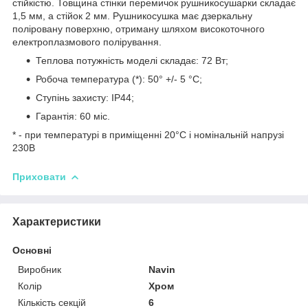
стійкістю. Товщина стінки перемичок рушникосушарки складає
1,5 мм, а стійок 2 мм. Рушникосушка має дзеркальну
поліровану поверхню, отриману шляхом високоточного
електроплазмового полірування.
Теплова потужність моделі складає: 72 Вт;
Робоча температура (*): 50° +/- 5 °C;
Ступінь захисту: IP44;
Гарантія: 60 міс.
* - при температурі в приміщенні 20°С і номінальній напрузі
230В
Приховати
Характеристики
Основні
Виробник
Navin
Колір
Хром
Кількість секцій
6