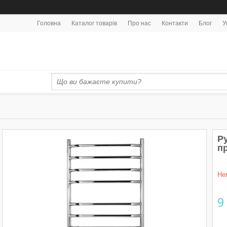
Головна
Каталог товарів
Про нас
Контакти
Блог
У
Р
п
Не
9