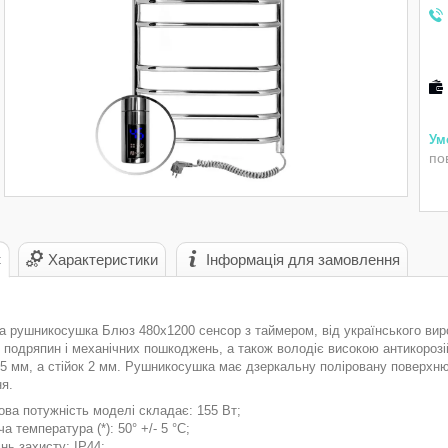
по
с
Характеристики
Інформація для замовлення
а рушникосушка Блюз 480х1200 сенсор з таймером, від українського виро
о подряпин і механічних пошкоджень, а також володіє високою антикороз
,5 мм, а стійок 2 мм. Рушникосушка має дзеркальну поліровану поверхн
я.
ова потужність моделі складає: 155 Вт;
а температура (*): 50° +/- 5 °C;
нь захисту: IP44;