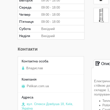
Вівторок
09:00
18:00
Середа
09:00
18:00
Четвер
09:00
18:00
Пʼятниця
09:00
18:00
Субота
Вихідний
Неділя
Вихідний
Контакти
Опи
Владислав
Електричн
стійкою д
Pelikan.com.ua
складає 1
поліруванн
Тепл
вул. Олекси Довбуша 18, Київ,
Робоч
Україна
Ступі