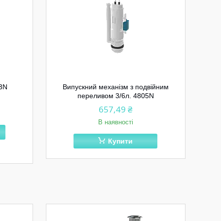
03N
Випускний механізм з подвійним
переливом 3/6л. 4805N
657,49 ₴
В наявності
Купити