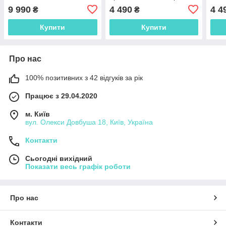
чорний муар 12-228053-
12-2
9 990
4 490
4 4
₴
₴
4860
Купити
Купити
Про нас
100% позитивних з 42 відгуків за рік
Працює з 29.04.2020
м. Київ
вул. Олекси Довбуша 18, Київ, Україна
Контакти
Сьогодні вихідний
Показати весь графік роботи
Про нас
Контакти