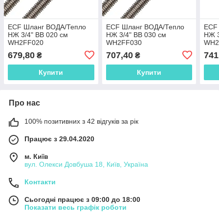
ECF Шланг ВОДА/Тепло
ECF Шланг ВОДА/Тепло
ECF
НЖ 3/4" ВВ 020 см
НЖ 3/4" ВВ 030 см
НЖ 3
WH2FF020
WH2FF030
WH2
679,80
707,40
741
₴
₴
Купити
Купити
Про нас
100% позитивних з 42 відгуків за рік
Працює з 29.04.2020
м. Київ
вул. Олекси Довбуша 18, Київ, Україна
Контакти
Сьогодні працює з 09:00 до 18:00
Показати весь графік роботи