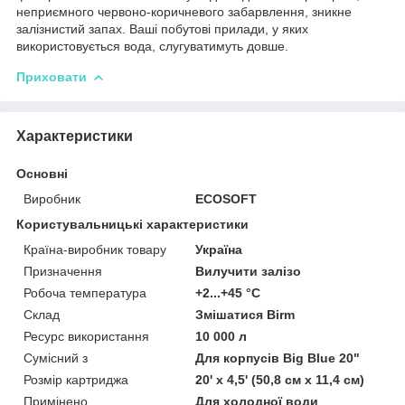
неприємного червоно-коричневого забарвлення, зникне
залізнистий запах. Ваші побутові прилади, у яких
використовується вода, слугуватимуть довше.
Приховати
Характеристики
Основні
Виробник
ECOSOFT
Користувальницькі характеристики
Країна-виробник товару
Україна
Призначення
Вилучити залізо
Робоча температура
+2...+45 °C
Склад
Змішатися Birm
Ресурс використання
10 000 л
Сумісний з
Для корпусів Big Blue 20"
Розмір картриджа
20' x 4,5' (50,8 см x 11,4 см)
Примінено
Для холодної води