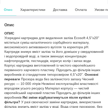
Опис
Характеристики
Доставка
Оплата
Умови п
Опис
ОПИС
Усередині картриджа для видалення заліза Ecosoft 4,5"х20"
міститься суміш каталітичного сорбційного матеріалу,
високоякісного активованого вугілля та коректора pH.
Картридж знижує вміст заліза та його домішок у свердловинній
і водопровідній воді, а також зменшує концентрацію
нафтопродуктів, пестицидів, коригує колір і запах води.
Корпус картриджа виготовлений із чистого європейського
первинного харчового пластику. Підходить до фільтрів інших
виробників зі стандартним типорозміром 4,5"х20".
Основні
переваги
Прозора вода без залізнистого запаху Чесний
ресурс — 10 000 літрів Незмінні експлуатаційні властивості
впродовж усього ресурсу Матеріал корпусу — чистий
європейський харчовий пластик Підходить до фільтрів інших
виробників
Які зміни відбуватимуться після купівлі
фільтра?
У разі своєчасної заміни картриджа, використання
фільтра знизить вміст заліза у воді. Вода стане прозорою, без