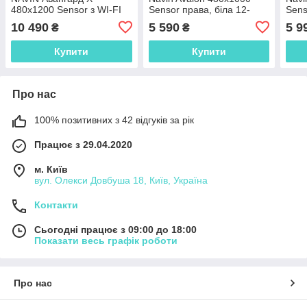
480х1200 Sensor з WI-FI
Sensor права, біла 12-
Sens
лівобічна, чорний муар
103053-4810
муар
10 490
5 590
5 9
₴
₴
Купити
Купити
Про нас
100% позитивних з 42 відгуків за рік
Працює з 29.04.2020
м. Київ
вул. Олекси Довбуша 18, Київ, Україна
Контакти
Сьогодні працює з 09:00 до 18:00
Показати весь графік роботи
Про нас