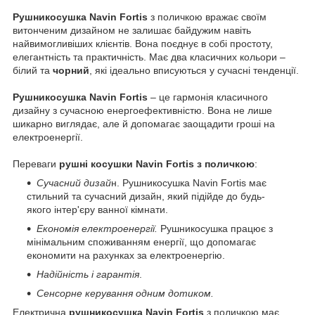
Рушникосушка Navin Fortis
з поличкою вражає своїм
витонченим дизайном не залишає байдужим навіть
найвимогливіших клієнтів. Вона поєднує в собі простоту,
елегантність та практичність. Має два класичних кольори –
білий та
чорний
, які ідеально вписуються у сучасні тенденції.
Рушникосушка Navin Fortis
– це гармонія класичного
дизайну з сучасною енергоефективністю. Вона не лише
шикарно виглядає, але й допомагає заощадити гроші на
електроенергії.
Переваги
рушні косушки Navin Fortis
з поличкою
:
Сучасний дизай
н. Рушникосушка Navin Fortis має
стильний та сучасний дизайн, який підійде до будь-
якого інтер'єру ванної кімнати.
Економія електроенергії.
Рушникосушка працює з
мінімальним споживанням енергії, що допомагає
економити на рахунках за електроенергію.
Надійність і гарантія
.
Сенсорне керування одним дотиком.
Електрична
рушникосушка Navin Fortis
з поличкою має