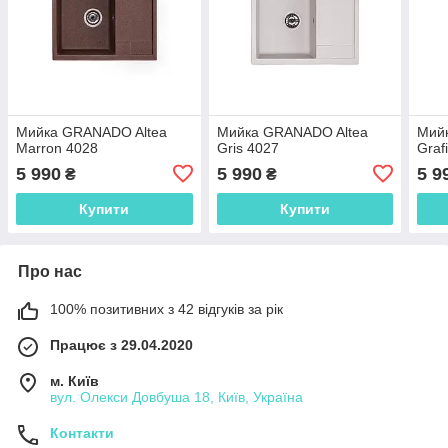
Мийка GRANADO Altea
Мийка GRANADO Altea
Мий
Marron 4028
Gris 4027
Graf
5 990
5 990
5 9
₴
₴
Купити
Купити
Про нас
100% позитивних з 42 відгуків за рік
Працює з 29.04.2020
м. Київ
вул. Олекси Довбуша 18, Київ, Україна
Контакти