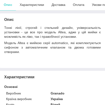
Опис
Характеристики
Доставка
Оплата
Умови п
Опис
Тонкі лінії, строгий і стильний дизайн, універсальність
установки - це все про модель Altea, адже у цій мийки є
можливість як ліво, так і правобічної установки.
Модель Altea є мийкою серії automatico, які комплектуються
сифоном з автоматичним клапаном та двома готовими
отворами.
Характеристики
Основні
Виробник
Granado
Країна виробник
Україна
Колір
Білий