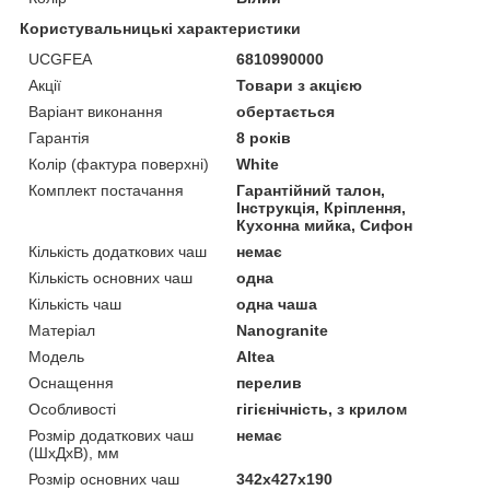
Користувальницькі характеристики
UCGFEA
6810990000
Акції
Товари з акцією
Варіант виконання
обертається
Гарантія
8 років
Колір (фактура поверхні)
White
Комплект постачання
Гарантійний талон,
Інструкція, Кріплення,
Кухонна мийка, Сифон
Кількість додаткових чаш
немає
Кількість основних чаш
одна
Кількість чаш
одна чаша
Матеріал
Nanogranite
Мoдель
Altea
Оснащення
перелив
Особливості
гігієнічність, з крилом
Розмір додаткових чаш
немає
(ШхДхВ), мм
Розмір основних чаш
342х427х190