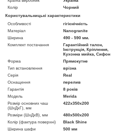
Країна виробник
Україна
Колір
Чорний
Користувальницькі характеристики
Особливості
гігієнічність
Матеріал
Nanogranite
Ширина
490 - 590 мм.
Комплект постачання
Гарантійний талон,
Інструкція, Кріплення,
Кухонна мийка, Сифон
Форма
Прямокутне
Тип встановлення
врізна
Серія
Real
Оснащення
перелив
Гарантія
8 років
Мoдель
Merida
Розмір основних чаш
422х350х200
(ШхДхГ), мм
Розміри (ШхДхВ), мм
480х500х200
Колір (фактура поверхні)
Black Shine
Ширина шафи
500 мм