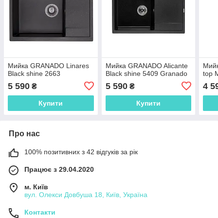
Мийка GRANADO Linares
Мийка GRANADO Alicante
Мий
Black shine 2663
Black shine 5409 Granado
top 
5 590
5 590
4 5
₴
₴
Купити
Купити
Про нас
100% позитивних з 42 відгуків за рік
Працює з 29.04.2020
м. Київ
вул. Олекси Довбуша 18, Київ, Україна
Контакти