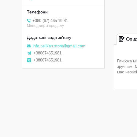
+380 (67) 465-19-81
Менеджер з продажу
Опи
info.pelikan.store@gmail.com
+380674651981
+380674651981
Глибока м
зручним. 
має необхі