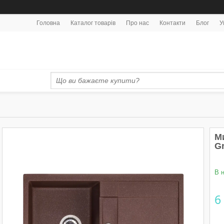
Головна
Каталог товарів
Про нас
Контакти
Блог
У
М
G
В 
6