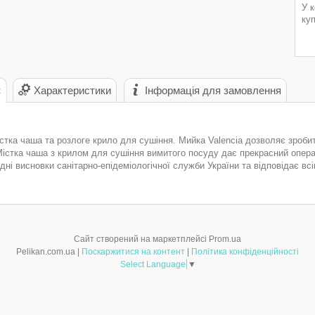
У 
ку
с
Характеристики
Інформація для замовлення
істка чаша та розлоге крило для сушіння. Мийка Valencia дозволяє зроб
Містка чаша з крилом для сушіння вимитого посуду дає прекрасний опер
дні висновки санітарно-епідеміологічної служби України та відповідає вс
Сайт створений на маркетплейсі
Prom.ua
Pelikan.com.ua |
Поскаржитися на контент
|
Політика конфіденційності
Select Language
▼