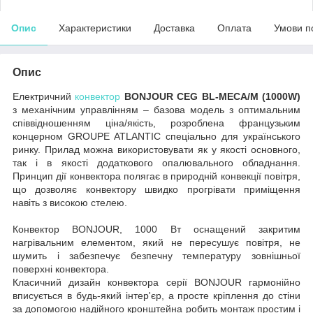
Опис
Характеристики
Доставка
Оплата
Умови п
Опис
Електричний
конвектор
BONJOUR CEG BL-MECA/M (1000W)
з механічним управлінням – базова модель з оптимальним
співвідношенням ціна/якість, розроблена французьким
концерном GROUPE ATLANTIC спеціально для українського
ринку. Прилад можна використовувати як у якості основного,
так і в якості додаткового опалювального обладнання.
Принцип дії конвектора полягає в природній конвекції повітря,
що дозволяє конвектору швидко прогрівати приміщення
навіть з високою стелею.
Конвектор BONJOUR, 1000 Вт оснащений закритим
нагрівальним елементом, який не пересушує повітря, не
шумить і забезпечує безпечну температуру зовнішньої
поверхні конвектора.
Класичний дизайн конвектора серії BONJOUR гармонійно
вписується в будь-який інтер'єр, а просте кріплення до стіни
за допомогою надійного кронштейна робить монтаж простим і