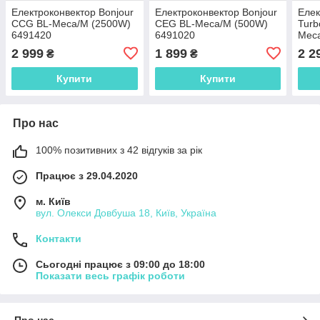
Електроконвектор Bonjour
Електроконвектор Bonjour
Елек
CCG BL-Meca/M (2500W)
CEG BL-Meca/M (500W)
Turb
6491420
6491020
Meca
комп
2 999
1 899
2 2
₴
₴
100
Купити
Купити
Про нас
100% позитивних з 42 відгуків за рік
Працює з 29.04.2020
м. Київ
вул. Олекси Довбуша 18, Київ, Україна
Контакти
Сьогодні працює з 09:00 до 18:00
Показати весь графік роботи
Про нас