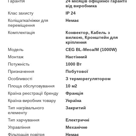
Гарантія
24 місяців офіційної гарантії
від виробника
Клас захисту
IP 24
Коліщатка/ніжки для
Немає
переміщення
Комплектація
Конвектор, Кабель з
вилкою, Кронштейн для
кріплення
Модель
CEG BL-Meca/M (1000W)
Монтаж
Настінний
Потужність
1000 Вт
Призначення
Побутової
Особливості
З терморегулятором
Площа обслуговування
10 м2
Країна реєстрації бренду
Франція
Країна-виробник товару
Україна
Тип нагрівального
Закритий
елементу
Тип харчування
Електричні
Управління
Механічне
Фільтрація повітря
Немає