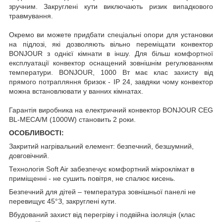
зручним. Закруглені кути виключають ризик випадкового
травмування.
Окремо ви можете придбати спеціальні опори для установки
на підлозі, які дозволяють вільно переміщати конвектор
BONJOUR з однієї кімнати в іншу. Для більш комфортної
експлуатації конвектор оснащений зовнішнім регулюванням
температури. BONJOUR, 1000 Вт має клас захисту від
прямого потрапляння бризок - IP 24, завдяки чому конвектор
можна встановлювати у ванних кімнатах.
Гарантія виробника на електричний конвектор BONJOUR CEG
BL-MECA/M (1000W) становить 2 роки.
ОСОБЛИВОСТІ:
Закритий нагрівальний елемент: безпечний, безшумний,
довговічний.
Технологія Soft Air забезпечує комфортний мікроклімат в
приміщенні - не сушить повітря, не спалює кисень.
Безпечний для дітей – температура зовнішньої панелі не
перевищує 45°З, закруглені кути.
Вбудований захист від перегріву і подвійна ізоляція (клас