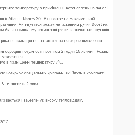
дтримує температуру в приміщенні, встановлену на панелі
ції Atlantic Narrow 300 Вт працює на максимальній
правління. Активується режим натисканням ручки Boost на
При більш тривалому натисканні ручки включається функція
грівання приміщення, автоматичне повторне включення
середній потужності протягом 2 годин 15 хвилин. Режим
у міжсезоння.
ує в приміщенні температуру 7⁰С.
ою чотирьох спеціальних кріплень, які йдуть в комплекті.
 Вт становить 2 роки.
агрівається і забезпечує високу тепловіддачу;
30⁰С;