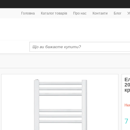
Головна
Каталог товарів
Про нас
Контакти
Блог
У
Е
20
кр
Не
7