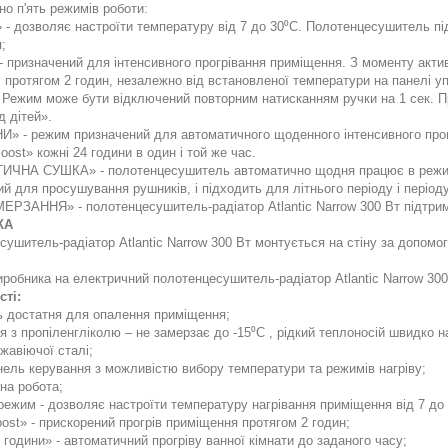
о п'ять режимів роботи:
- дозволяє настроїти температуру від 7 до 30⁰С. Полотенцесушитель пі
;
призначений для інтенсивного прогрівання приміщення. З моменту актива
 протягом 2 годин, незалежно від встановленої температури на панелі у
. Режим може бути відключений повторним натисканням ручки на 1 сек. 
д дітей».
И» - режим призначений для автоматичного щоденного інтенсивного про
ost» кожні 24 години в один і той же час.
ЧНА СУШКА» - полотенцесушитель автоматично щодня працює в режимі 
й для просушування рушників, і підходить для літнього періоду і період
РЗАННЯ» - полотенцесушитель-радіатор Atlantic Narrow 300 Вт підтрим
КА
ушитель-радіатор Atlantic Narrow 300 Вт монтується на стіну за допомог
иробника на електричний полотенцесушитель-радіатор Atlantic Narrow 300
ті:
ь достатня для опалення приміщення;
 з пропіленгліколю – не замерзає до -15⁰С , рідкий теплоносій швидко н
жавіючої сталі;
нель керування з можливістю вибору температури та режимів нагріву;
на робота;
ежим - дозволяє настроїти температуру нагрівання приміщення від 7 до 
st» - прискорений прогрів приміщення протягом 2 годин;
години» - автоматичний прогріву ванної кімнати до заданого часу;