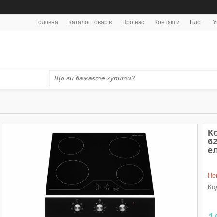
Головна
Каталог товарів
Про нас
Контакти
Блог
У
К
6
е
Не
Ко