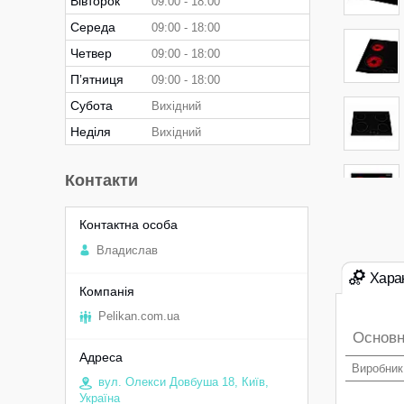
Вівторок
09:00
18:00
Середа
09:00
18:00
Четвер
09:00
18:00
Пʼятниця
09:00
18:00
Субота
Вихідний
Неділя
Вихідний
Контакти
Владислав
Хара
Pelikan.com.ua
Основн
Виробник
вул. Олекси Довбуша 18, Київ,
Україна