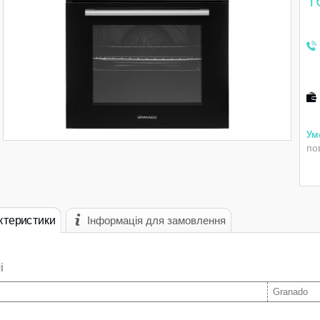
1
по
ктеристики
Інформація для замовлення
і
Granado