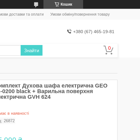
Кошик
мови доставки та оплати
Умови обміну/повернення товару
+380 (67) 465-19-81
Знайти
омплект Духова шафа електрична GEO
2-0200 black + Варильна поверхня
лектрична GVH 624
має в наявності
д:
26872