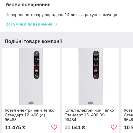
Умови повернення
Повернення товару впродовж 14 днів за рахунок покупця
Всі умови повернення
Подібні товари компанії
Котел електричний Tenko
Котел електричний Tenko
Коте
Cтандарт 12_400 (d)
Cтандарт 15_400 (d)
Cтан
96483
96484
964
11 475
11 641
10 
₴
₴