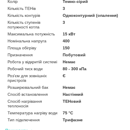
Колір
Темно-сірий
Кількість ТЕНів
3
Кількість контурів
Одноконтурний (опалення)
Кількість ступенів
3
потужності котла
Максимальна потужність
15 кВт
Номінальна напруга
400
Площа обігріву
150
Призначення
Побутовий
Робота у відкритій системі
Немає
Робочий тиск води
80 - 300 кПа
Роз'єм для зовнішніх
Є
пристроїв
Розширювальний бак
Немає
Спосіб встановлення
Настінний
Спосіб нагрівання
ТЕНовий
теплоносія
Температура нагріву води
75 °C
Тип підключення
Трифазне