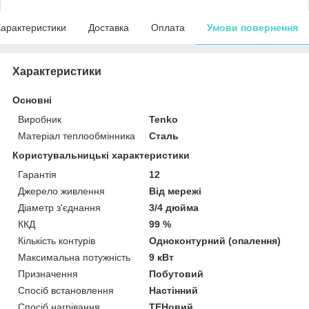
арактеристики
Доставка
Оплата
Умови повернення
Характеристики
Основні
Виробник
Tenko
Матеріал теплообмінника
Сталь
Користувальницькі характеристики
Гарантія
12
Джерело живлення
Від мережі
Діаметр з'єднання
3/4 дюйма
ККД
99 %
Кількість контурів
Одноконтурний (опалення)
Максимальна потужність
9 кВт
Призначення
Побутовий
Спосіб встановлення
Настінний
Спосіб нагрівання
ТЕНовий