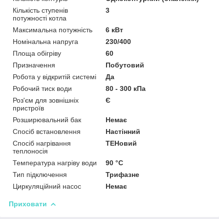
Кількість ступенів
3
потужності котла
Максимальна потужність
6 кВт
Номінальна напруга
230/400
Площа обігріву
60
Призначення
Побутовий
Робота у відкритій системі
Да
Робочий тиск води
80 - 300 кПа
Роз'єм для зовнішніх
Є
пристроїв
Розширювальний бак
Немає
Спосіб встановлення
Настінний
Спосіб нагрівання
ТЕНовий
теплоносія
Температура нагріву води
90 °C
Тип підключення
Трифазне
Циркуляційний насос
Немає
Приховати