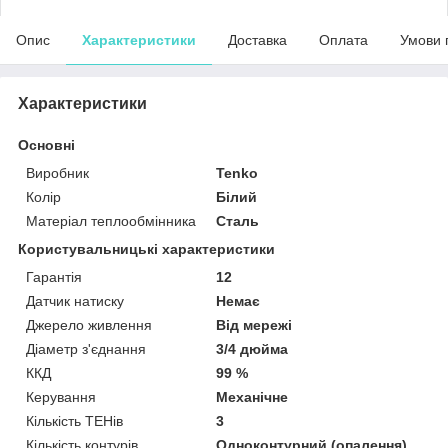
Опис
Характеристики
Доставка
Оплата
Умови 
Характеристики
Основні
Виробник
Tenko
Колір
Білий
Матеріал теплообмінника
Сталь
Користувальницькі характеристики
Гарантія
12
Датчик натиску
Немає
Джерело живлення
Від мережі
Діаметр з'єднання
3/4 дюйма
ККД
99 %
Керування
Механічне
Кількість ТЕНів
3
Кількість контурів
Одноконтурний (опалення)