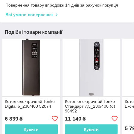
Повернення товару впродовж 14 днів за рахунок покупця
Всі умови повернення
Подібні товари компанії
Котел електричний Tenko
Котел електричний Tenko
Коте
Digital 6_230/400 52074
Cтандарт 7,5_230/400 (d)
Екон
96492
6 839
11 140
₴
₴
5 7
Купити
Купити