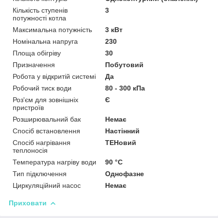
Кількість ступенів
3
потужності котла
Максимальна потужність
3 кВт
Номінальна напруга
230
Площа обігріву
30
Призначення
Побутовий
Робота у відкритій системі
Да
Робочий тиск води
80 - 300 кПа
Роз'єм для зовнішніх
Є
пристроїв
Розширювальний бак
Немає
Спосіб встановлення
Настінний
Спосіб нагрівання
ТЕНовий
теплоносія
Температура нагріву води
90 °C
Тип підключення
Однофазне
Циркуляційний насос
Немає
Приховати