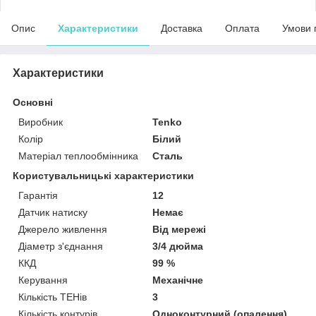
Опис
Характеристики
Доставка
Оплата
Умови 
Характеристики
Основні
Виробник
Tenko
Колір
Білий
Матеріал теплообмінника
Сталь
Користувальницькі характеристики
Гарантія
12
Датчик натиску
Немає
Джерело живлення
Від мережі
Діаметр з'єднання
3/4 дюйма
ККД
99 %
Керування
Механічне
Кількість ТЕНів
3
Кількість контурів
Одноконтурний (опалення)