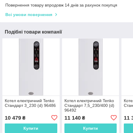
Повернення товару впродовж 14 днів за рахунок покупця
Всі умови повернення
Подібні товари компанії
Котел електричний Tenko
Котел електричний Tenko
Коте
Cтандарт 3_230 (d) 96486
Cтандарт 7,5_230/400 (d)
Cтан
96492
10 479
11 140
11 
₴
₴
Купити
Купити