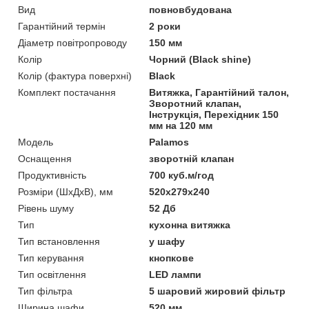
Вид
повновбудована
Гарантійний термін
2 роки
Діаметр повітропроводу
150 мм
Колір
Чорний (Black shine)
Колір (фактура поверхні)
Black
Комплект постачання
Витяжка, Гарантійний талон,
Зворотний клапан,
Інструкція, Перехідник 150
мм на 120 мм
Мoдель
Palamos
Оснащення
зворотній клапан
Продуктивність
700 куб.м/год
Розміри (ШхДхВ), мм
520x279x240
Рівень шуму
52 Дб
Тип
кухонна витяжка
Тип встановлення
у шафу
Тип керування
кнопкове
Тип освітлення
LED лампи
Тип фільтра
5 шаровий жировий фільтр
Ширина шафи
520 мм