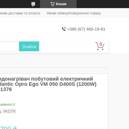
Кошик
мови доставки та оплати
Умови обміну/повернення товару
+380 (67) 465-19-81
Знайти
одонагрівач побутовий електричний
lantic Opro Ego VM 050 D400S (1200W)
41376
наявності
д:
841376