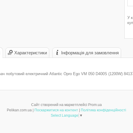
У 
ку
с
Характеристики
Інформація для замовлення
вач побутовий електричний Atlantic Opro Ego VM 050 D400S (1200W) 8413
Сайт створений на маркетплейсі
Prom.ua
Pelikan.com.ua |
Поскаржитися на контент
|
Політика конфіденційності
Select Language
▼