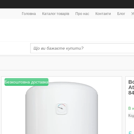
Головна
Каталог товарів
Про нас
Контакти
Блог
У
В
Безкоштовна доставка
At
8
В 
Ко