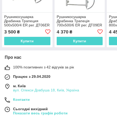
Рушникосушарка
Рушникосушарка
Руш
Драбинка Трапеция
Драбинка Трапеція
Драб
500х500/4 ЕR рег. ДТ06ER
700х500/6 ЕR рег. ДТ09ER
800х
3 500
4 370
4 4
₴
₴
Купити
Купити
Про нас
100% позитивних з 42 відгуків за рік
Працює з 29.04.2020
м. Київ
вул. Олекси Довбуша 18, Київ, Україна
Контакти
Сьогодні вихідний
Показати весь графік роботи