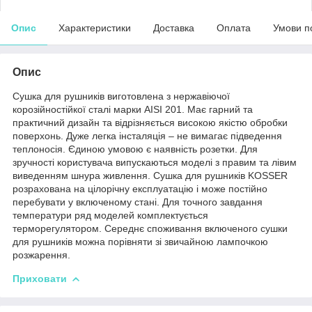
Опис
Характеристики
Доставка
Оплата
Умови п
Опис
Сушка для рушників виготовлена з нержавіючої
корозійностійкої сталі марки AISI 201. Має гарний та
практичний дизайн та відрізняється високою якістю обробки
поверхонь. Дуже легка інсталяція – не вимагає підведення
теплоносія. Єдиною умовою є наявність розетки. Для
зручності користувача випускаються моделі з правим та лівим
виведенням шнура живлення. Сушка для рушників KOSSER
розрахована на цілорічну експлуатацію і може постійно
перебувати у включеному стані. Для точного завдання
температури ряд моделей комплектується
терморегулятором. Середнє споживання включеного сушки
для рушників можна порівняти зі звичайною лампочкою
розжарення.
Приховати