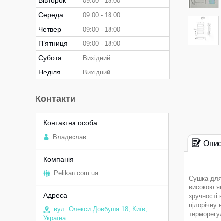
Вівторок
09:00
18:00
Середа
09:00
18:00
Четвер
09:00
18:00
Пʼятниця
09:00
18:00
Субота
Вихідний
Неділя
Вихідний
Контакти
Владислав
Опи
Pelikan.com.ua
Сушка для 
високою як
зручності
цілорічну
вул. Олекси Довбуша 18, Київ,
терморегу
Україна