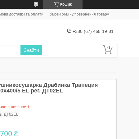
Кошик
мови доставки та оплати
Умови обміну/повернення товару
+380 (67) 465-19-81
Знайти
ушникосушарка Драбинка Трапеция
0х400/5 ЕL рег. ДТ02EL
має в наявності
д:
ДТ02EL
 700 ₴