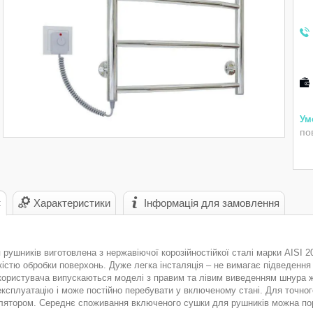
по
с
Характеристики
Інформація для замовлення
рушників виготовлена з нержавіючої корозійностійкої сталі марки AISI 2
істю обробки поверхонь. Дуже легка інсталяція – не вимагає підведення
 користувача випускаються моделі з правим та лівим виведенням шнура
 експлуатацію і може постійно перебувати у включеному стані. Для точн
лятором. Середнє споживання включеного сушки для рушників можна пор