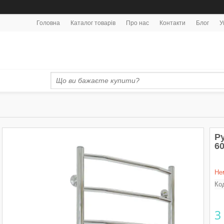
Головна
Каталог товарів
Про нас
Контакти
Блог
У
Р
60
Не
Ко
3