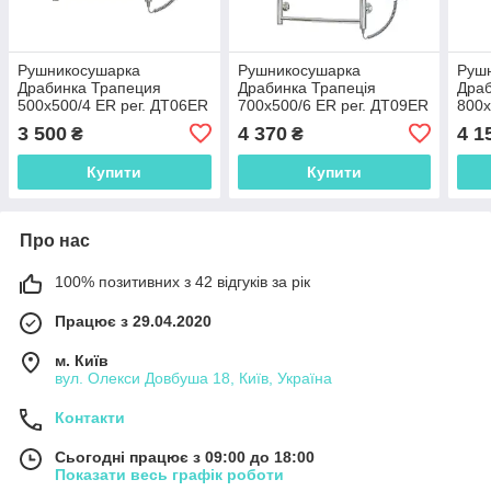
Рушникосушарка
Рушникосушарка
Руш
Драбинка Трапеция
Драбинка Трапеція
Драб
500х500/4 ЕR рег. ДТ06ER
700х500/6 ЕR рег. ДТ09ER
800х
3 500
4 370
4 1
₴
₴
Купити
Купити
Про нас
100% позитивних з 42 відгуків за рік
Працює з 29.04.2020
м. Київ
вул. Олекси Довбуша 18, Київ, Україна
Контакти
Сьогодні працює з 09:00 до 18:00
Показати весь графік роботи