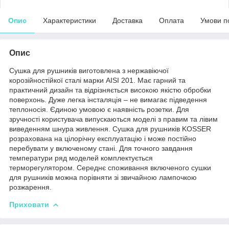
Опис
Характеристики
Доставка
Оплата
Умови п
Опис
Сушка для рушників виготовлена з нержавіючої
корозійностійкої сталі марки AISI 201. Має гарний та
практичний дизайн та відрізняється високою якістю обробки
поверхонь. Дуже легка інсталяція – не вимагає підведення
теплоносія. Єдиною умовою є наявність розетки. Для
зручності користувача випускаються моделі з правим та лівим
виведенням шнура живлення. Сушка для рушників KOSSER
розрахована на цілорічну експлуатацію і може постійно
перебувати у включеному стані. Для точного завдання
температури ряд моделей комплектується
терморегулятором. Середнє споживання включеного сушки
для рушників можна порівняти зі звичайною лампочкою
розжарення.
Приховати