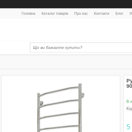
Головна
Каталог товарів
Про нас
Контакти
Блог
У
Р
9
В 
Ко
5