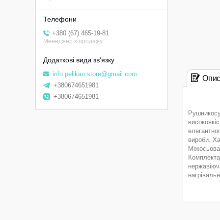
+380 (67) 465-19-81
Менеджер з продажу
info.pelikan.store@gmail.com
Опи
+380674651981
+380674651981
Рушникосуш
високоякіс
елегантног
вироби. Х
Міжосьова 
Комплектац
нержавіюч
нагрівальн