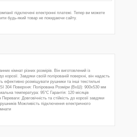
компанії підключені електронні платежі. Тепер ви можете
пити будь-який товар не покидаючи сайту.
них кімнат різних розмірів. Він виготовлений із
до корозії. Завдяки своїй полірованій поверхні, він надасть
яють ефективно розміщувати рушники та інші текстильні
SI 304 Поверхня: Полірована Розміри (ВхШ): 900x530 мм
альна температура: 95°C Гарантія: 120 місяців
ереваги: Довговічність та стійкість до корозії завдяки
 рушників Можливість підключення електричного
імнати