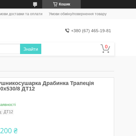
Кошик
мови доставки та оплати
Умови обміну/повернення товару
+380 (67) 465-19-81
Знайти
ушникосушарка Драбинка Трапеція
00х530/8 ДТ12
наявності
д:
ДТ12
 200 ₴