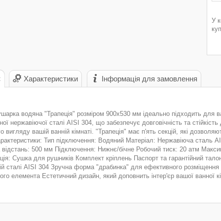
У 
ку
с
Характеристики
Інформація для замовлення
арка водяна "Трапеція" розміром 900х530 мм ідеально підходить для ван
ної нержавіючої сталі AISI 304, що забезпечує довговічність та стійкість 
о вигляду вашій ванній кімнаті. "Трапеція" має п'ять секцій, які дозвол
арактеристики: Тип підключення: Водяний Матеріал: Нержавіюча сталь AI
відстань: 500 мм Підключення: Нижнє/бічне Робочий тиск: 20 атм Максим
ія: Сушка для рушників Комплект кріплень Паспорт та гарантійний талон П
ій сталі AISI 304 Зручна форма "драбинка" для ефективного розміщення
ого елемента Естетичний дизайн, який доповнить інтер'єр вашої ванної к