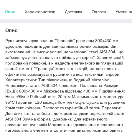
Опис
Характеристики
Доставка
Оплата
Умови п
Опис
Рушникосушарка водяна "Трапеція" розміром 800х430 мм
ідеально підходить для ванних кімнат різних розмірів. Він
виготовлений із високоякісної нержавіючої сталі AISI 304, що
забезпечує довговічність та стійкість до корозії. Завдяки своїй
полірованій поверхні, він надасть елегантного вигляду вашій
ванній кімнаті. "Трапеція" має шість секцій, які дозволяють
ефективно розміщувати рушники та інші текстильні вироби.
Характеристики: Тип підключення: Водяний Матеріал:
Нержавіюча сталь AISI 304 Поверхня: Полірована Розміри
(ВхШ): 800x430 мм Міжосьова відстань: 400 мм Підключення:
Нижнє/бічне Робочий тиск: 20 атм Максимальна температура:
95°C Гарантія: 120 місяців Комплектація: Сушка для рушників
Комплект кріплень Паспорт та гарантійний талон Переваги:
Довговічність та стійкість до корозії завдяки нержавіючій сталі
AISI 304 Зручна форма "драбинка" для ефективного
розміщення рушників Можливість підключення електричного
нагрівального елемента Естетичний дизайн, який доповнить