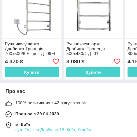
Рушникосушарка
Рушникосушарка
Руш
Драбинка Трапеція
Драбинка Трапеція
Драб
700х500/6 ЕL рег. ДТ09EL
500х430/4 ДТ01
800х
4 370
3 080
4 1
₴
₴
Купити
Купити
Про нас
100% позитивних з 42 відгуків за рік
Працює з 29.04.2020
м. Київ
вул. Олекси Довбуша 18, Київ, Україна