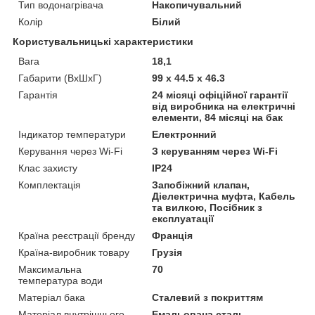
Тип водонагрівача
Накопичувальний
Колір
Білий
Користувальницькі характеристики
Вага
18,1
Габарити (ВхШхГ)
99 х 44.5 х 46.3
Гарантія
24 місяці офіційної гарантії
від виробника на електричні
елементи, 84 місяці на бак
Індикатор температури
Електронний
Керування через Wi-Fi
З керуванням через Wi-Fi
Клас захисту
IP24
Комплектація
Запобіжний клапан,
Діелектрична муфта, Кабель
та вилкою, Посібник з
експлуатації
Країна реєстрації бренду
Франція
Країна-виробник товару
Грузія
Максимальна
70
температура води
Матеріал бака
Сталевий з покриттям
Матеріал внутрішнього
Емальована сталь