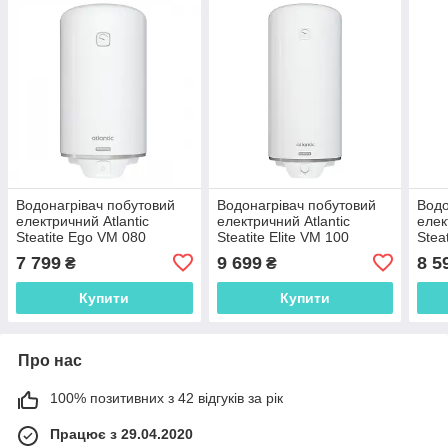
Водонагрівач побутовий
Водонагрівач побутовий
Водо
електричний Atlantic
електричний Atlantic
елек
Steatite Ego VM 080
Steatite Elite VM 100
Stea
D400S-1-BC 1200W
D400S-2-BC (1500W)
D40
7 799
9 699
8 5
₴
₴
851427
861376
861
Купити
Купити
Про нас
100% позитивних з 42 відгуків за рік
Працює з 29.04.2020