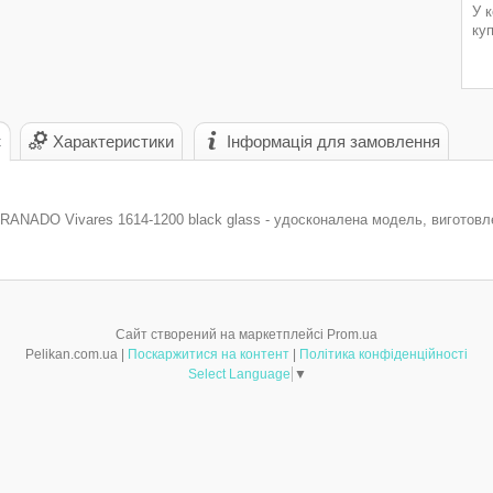
У 
ку
с
Характеристики
Інформація для замовлення
RANADO Vivares 1614-1200 black glass - удосконалена модель, виготовле
Сайт створений на маркетплейсі
Prom.ua
Pelikan.com.ua |
Поскаржитися на контент
|
Політика конфіденційності
Select Language
▼