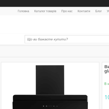
Головна
Каталог товарів
Про нас
Контакти
Блог
У
В
gl
В 
1