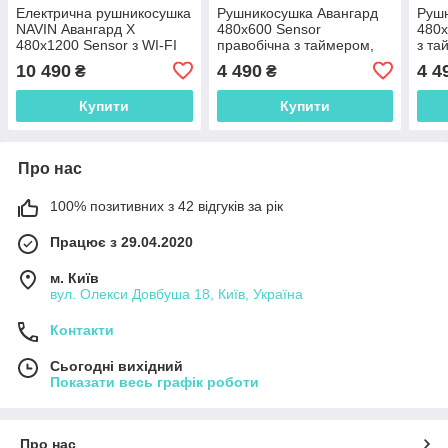
Електрична рушникосушка
Рушникосушка Авангард
Рушн
NAVIN Авангард X
480х600 Sensor
480х
480х1200 Sensor з WI-FI
правобічна з таймером,
з та
лівобічна, чорний муар
чорний муар 12-228053-
12-2
10 490
4 490
4 4
₴
₴
4860
Купити
Купити
Про нас
100% позитивних з 42 відгуків за рік
Працює з 29.04.2020
м. Київ
вул. Олекси Довбуша 18, Київ, Україна
Контакти
Сьогодні вихідний
Показати весь графік роботи
Про нас