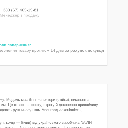
+380 (67) 465-19-81
Менеджер з продажу
вернення товару протягом 14 днів
за рахунок покупця
у. Модель має бічні колектори (стійки), виконані з
 мм. Це створює просту, строгу й доконечно привабливу
адають рушникосушкам Авангард лаконічність,
; колір — білий) від українського виробника NAVIN
ель має надійне порошкове покриття. Товщина стінки