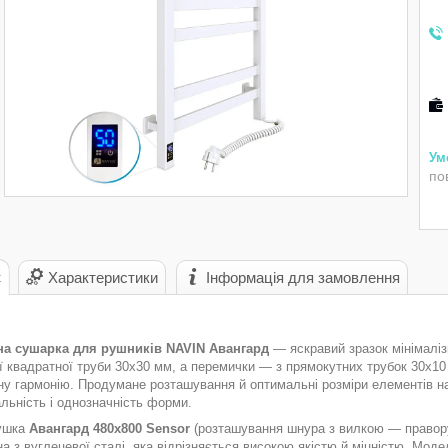
по
с
Характеристики
Інформація для замовлення
на сушарка для рушників NAVIN Авангард
— яскравий зразок мінімалізм
ї квадратної труби 30х30 мм, а перемички — з прямокутних трубок 30х10
ну гармонію. Продумане розташування й оптимальні розміри елементів н
льність і однозначність форми.
ушка
Авангард 480х800 Sensor
(розташування шнура з вилкою — праворуч
а з вуглецевої сталі, яка відрізняється високою якістю й міцністю. Мод