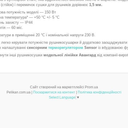
 (стійок) і перемичок сушки для рушників дорівнює
1,5 мм.
ова потужність моделі — 150 Вт
ча температура* — +50 °C +/- 5 °C
інь захисту — IP44
нтія — 60 міс.
ратури в приміщенні 20 °С і номінальної напруги 230 В.
 легко керувати потужністю рушникосушарки й додатково заощаджувати 
 в налаштуванні
сенсорним
терморегулятором
Sensor
із вбудованою фу
нути інші рушникосушки
модельної лінійки Авангард
від компанії-виро
Сайт створений на маркетплейсі
Prom.ua
Pelikan.com.ua |
Поскаржитися на контент
|
Політика конфіденційності
Select Language
▼