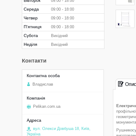
Вівторок
09:00
18:00
Середа
09:00
18:00
Четвер
09:00
18:00
Пʼятниця
09:00
18:00
Субота
Вихідний
Неділя
Вихідний
Контакти
Опи
Владислав
Електрич
Pelikan.com.ua
профільно
геометрич
монумента
вул. Олекси Довбуша 18, Київ,
Рушникос
Україна
виготовлен