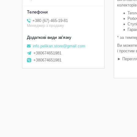
колекторів
Тепл
Робо
+380 (67) 465-19-81
Ступ
Менеджер з продажу
Гара
* за темпе
Ви можете
info.pelikan.store@gmail.com
і простим
+380674651981
► Перегля
+380674651981