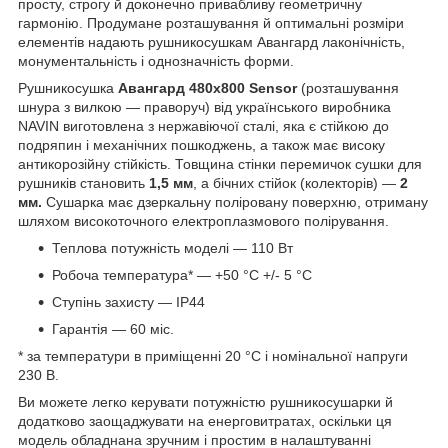
просту, строгу й доконечно привабливу геометричну
гармонію. Продумане розташування й оптимальні розміри
елементів надають рушникосушкам Авангард лаконічність,
монументальність і однозначність форми.
Рушникосушка
Авангард 480х800 Sensor
(розташування
шнура з вилкою — праворуч) від українського виробника
NAVIN виготовлена з нержавіючої сталі, яка є стійкою до
подряпин і механічних пошкоджень, а також має високу
антикорозійну стійкість. Товщина стінки перемичок сушки для
рушників становить
1,5 мм
, а бічних стійок (колекторів) —
2
мм.
Сушарка має дзеркальну поліровану поверхню, отриману
шляхом високоточного електроплазмового полірування.
Теплова потужність моделі — 110 Вт
Робоча температура* — +50 °C +/- 5 °C
Ступінь захисту — IP44
Гарантія — 60 міс.
* за температури в приміщенні 20 °С і номінальної напруги
230 В.
Ви можете легко керувати потужністю рушникосушарки й
додатково заощаджувати на енерговитратах, оскільки ця
модель обладнана зручним і простим в налаштуванні