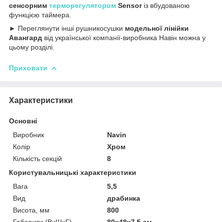
сенсорним
терморегулятором
Sensor
із вбудованою
функцією таймера.
► Переглянути інші рушникосушки
модельної лінійки
Авангард
від української компанії-виробника Навін можна у
цьому розділі.
Приховати
Характеристики
Основні
Виробник
Navin
Колір
Хром
Кількість секцій
8
Користувальницькі характеристики
Вага
5,5
Вид
драбинка
Висота, мм
800
Габарити (ВхШхГ)
80x48x7,5 см