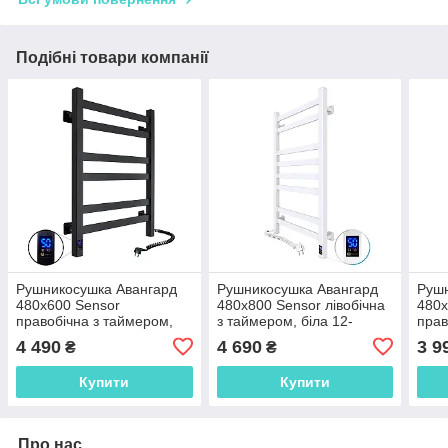
Подібні товари компанії
Рушникосушка Авангард
Рушникосушка Авангард
Рушн
480х600 Sensor
480х800 Sensor лівобічна
480х
правобічна з таймером,
з таймером, біла 12-
прав
чорний муар 12-228053-
028153-4880
біла
4 490
4 690
3 9
₴
₴
4860
Купити
Купити
Про нас