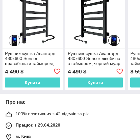
Рушникосушка Авангард
Рушникосушка Авангард
Рушн
480х600 Sensor
480х600 Sensor лівобічна
480х
правобічна з таймером,
з таймером, чорний муар
тайм
чорний муар 12-228053-
12-228153-4860
4 490
4 490
8 5
₴
₴
4860
Купити
Купити
Про нас
100% позитивних з 42 відгуків за рік
Працює з 29.04.2020
м. Київ