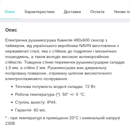
Опис
Характеристики
Доставка
Оплата
Умови п
Опис
Електрична рушникосушка Камелія 480х600 сенсор з
таймером, від українського виробника NAVIN виготовлена з
нержавіючої сталі, яка є стійкою до подряпин і механічних
пошкоджень, а також володіє високою антикорозійною
стійкістю. Товщина стінки перемичок рушникосушарки складає
1,5 мм, а стійок 2 мм. Рушникосушка має дзеркальну
поліровану поверхню, отриману шляхом високоточного
електроплазмового полірування.
Теплова потужність моделі складає: 72 Вт;
Робоча температура (*): 50° +/- 5 °C;
Ступінь захисту: IP44;
Гарантія: 60 міс.
* - при температурі в приміщенні 20°С і номінальній напрузі
230В