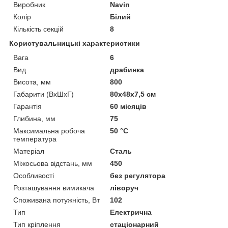
Виробник
Navin
Колір
Білий
Кількість секцій
8
Користувальницькі характеристики
Вага
6
Вид
драбинка
Висота, мм
800
Габарити (ВхШхГ)
80x48x7,5 см
Гарантія
60 місяців
Глибина, мм
75
Максимальна робоча
50 °С
температура
Матеріал
Сталь
Міжосьова відстань, мм
450
Особливості
без регулятора
Розташування вимикача
ліворуч
Споживана потужність, Вт
102
Тип
Електрична
Тип кріплення
стаціонарний