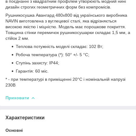
в поєднанні з квадратним профілем утворюють модний нині
дизайн строгих геометричних форм без компромісів.
Рушникосушка Авангард 480х800 від українського виробника
NAVIN виготовлена з вуглецевої сталі, яка відрізняється
високою якістю і міцністю. Модель має порошкове покриття.
Товщина стінки перемичок рушникосушарки складає 1,5 мм, а
стійок 2 мм.
Теплова потужність моделі складає: 102 Вт;
Робоча температура (*): 50° +/- 5 °C;
Ступінь захисту: IP44;
Гарантія: 60 міс.
* - при температурі в приміщенні 20°С і номінальній напрузі
230В
Приховати
Характеристики
Основні