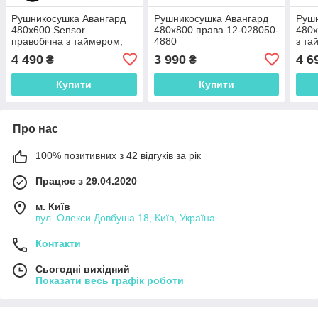
Рушникосушка Авангард
Рушникосушка Авангард
Рушн
480х600 Sensor
480х800 права 12-028050-
480х
правобічна з таймером,
4880
з та
чорний муар 12-228053-
028
4 490
3 990
4 6
₴
₴
4860
Купити
Купити
Про нас
100% позитивних з 42 відгуків за рік
Працює з 29.04.2020
м. Київ
вул. Олекси Довбуша 18, Київ, Україна
Контакти
Сьогодні вихідний
Показати весь графік роботи