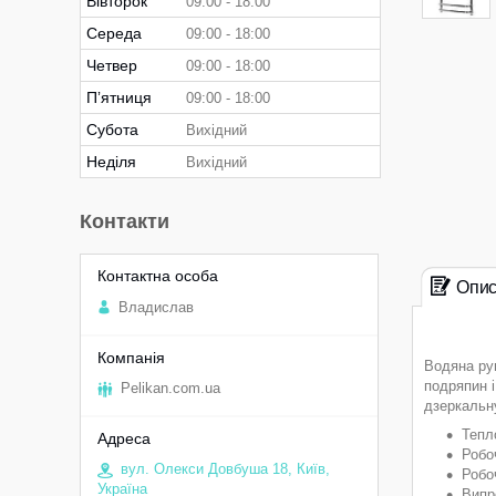
Вівторок
09:00
18:00
Середа
09:00
18:00
Четвер
09:00
18:00
Пʼятниця
09:00
18:00
Субота
Вихідний
Неділя
Вихідний
Контакти
Опи
Владислав
Водяна ру
подряпин і
Pelikan.com.ua
дзеркальн
Тепл
Робо
вул. Олекси Довбуша 18, Київ,
Робо
Україна
Випр