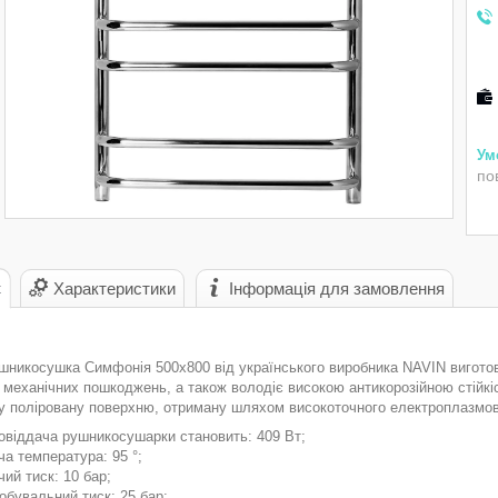
по
с
Характеристики
Інформація для замовлення
шникосушка Симфонія 500х800 від українського виробника NAVIN виготовл
 механічних пошкоджень, а також володіє високою антикорозійною стійкі
у поліровану поверхню, отриману шляхом високоточного електроплазмов
овіддача рушникосушарки становить: 409 Вт;
ча температура: 95 °;
чий тиск: 10 бар;
обувальний тиск: 25 бар;