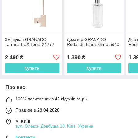
Змішувач GRANADO
Дозатор GRANADO
Доз
Tarrasa LUX Terra 24272
Redondo Black shine 5940
Redo
2 490
1 390
1 3
₴
₴
Купити
Купити
Про нас
100% позитивних з 42 відгуків за рік
Працює з 29.04.2020
м. Київ
вул. Олекси Довбуша 18, Київ, Україна
Контакти