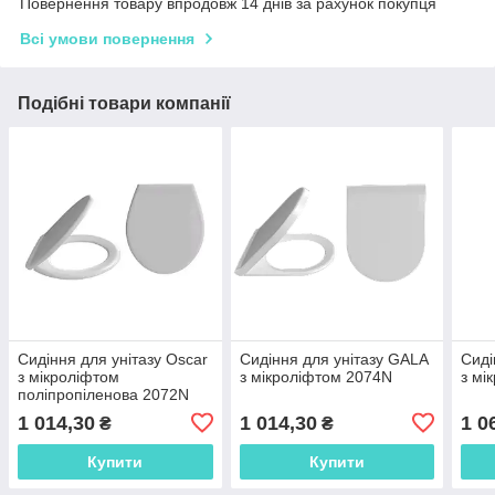
Повернення товару впродовж 14 днів за рахунок покупця
Всі умови повернення
Подібні товари компанії
Сидіння для унітазу Oscar
Сидіння для унітазу GALA
Сиді
з мікроліфтом
з мікроліфтом 2074N
з мі
поліпропіленова 2072N
1 014,30
1 014,30
1 0
₴
₴
Купити
Купити