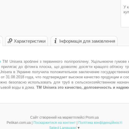
У 
ку
с
Характеристики
Інформація для замовлення
и
ТМ Unisera зроблені з первинного поліпропілену. Ущільнююче гумове 
а прилягає до фітинга плоска, що дозволяє досягти кращого обтиску тру
Unisera в Украине получила положительное заключение государственно
4 от 31.08.2018 года, что подтверждает высокое качество продукции и с
ожно безопасно использовать для труб в сельскохозяйственном назна
тьевой воды в дома.
ТМ Unisera это качество, долговечность и надеж
Сайт створений на маркетплейсі
Prom.ua
Pelikan.com.ua |
Поскаржитися на контент
|
Політика конфіденційності
Select Language
▼