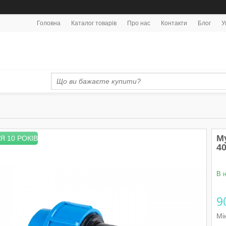
Головна
Каталог товарів
Про нас
Контакти
Блог
У
М
Я 10 РОКІВ
40
В 
9
Мі