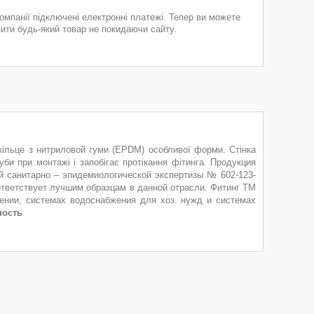
компанії підключені електронні платежі. Тепер ви можете
пити будь-який товар не покидаючи сайту.
кільце з нитриловой гуми (EPDM) особливої форми. Стінка
би при монтажі і запобігає протікання фітинга. Продукция
й санитарно – эпидемиологической экспертизы № 602-123-
оответствует лучшим образцам в данной отрасли. Фитинг ТМ
чении, системах водоснабжения для хоз. нужд и системах
ность