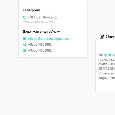
+380 (67) 465-19-81
Менеджер з продажу
Опи
info.pelikan.store@gmail.com
+380674651981
+380674651981
Усі
фітинг
гумки, як
компании 
20-3/3738
Unisera м
подачи пи