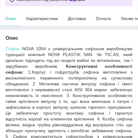
Опис
Характеристики
Доставка
Оплата
Умови п
Опис
Сифон
NOVA 1054 є універсальним сифоном виробництва
турецької компанії NOVA PLASTIK SAN. Ve TIC.AS, який
ідеально підходить під всі моделі мийок як вітчизняних, так і
зарубіжних виробників.
Конструктивні особливості
сифона:
1.Корпус і гофротруба сифона виготовлені з
високоякісного первинного поліпропілену на сучасному
обладнанні. 2. Металева частина випуску сифона і гвинт
виготовлені з нержавіючої сталі AISI 304 марки, забезпечує
неможливість їх окислення. 3. Конструктивною особливістю
гайки кріплення випуску є те, що вона виконана з латуні і
зафіксована в корпусі випуску шляхом гарячого пресування.
Це забезпечує простоту монтажу сифона і гарантує
відсутність корозії на елементах кріплення. 4. Колба сифона
велика, вхідна трубка рівновіддалена від внутрішніх стін, що
збільшує пропускну здатність і запобігає забиванню сифона.
5. Сифон комплектується гофротрубою з універсальним