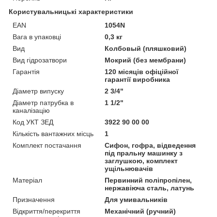
Користувальницькі характеристики
EAN
1054N
Вага в упаковці
0,3 кг
Вид
Колбовый (пляшковий)
Вид гідрозатвори
Мокрий (без мембрани)
Гарантія
120 місяців офіційної
гарантії виробника
Діаметр випуску
2 3/4"
Діаметр патрубка в
1 1/2"
каналізацію
Код УКТ ЗЕД
3922 90 00 00
Кількість вантажних місць
1
Комплект постачання
Сифон, гофра, відведення
під пральну машинку з
заглушкою, комплект
ущільнювачів
Матеріал
Первинний поліпропілен,
нержавіюча сталь, латунь
Призначення
Для умивальників
Відкриття/перекриття
Механічний (ручний)