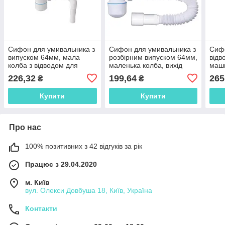
Сифон для умивальника з
Сифон для умивальника з
Сифо
випуском 64мм, мала
розбірним випуском 64мм,
відв
колба з відводом для
маленька колба, вихід
маши
пральної машини, вихід
Ø40/50 1052N
розб
226,32
199,64
265
₴
₴
Ø40/5 1056N
106
Купити
Купити
Про нас
100% позитивних з 42 відгуків за рік
Працює з 29.04.2020
м. Київ
вул. Олекси Довбуша 18, Київ, Україна
Контакти