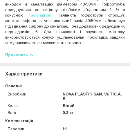
виходом в каналізацію діаметром 40/50мм. Гофротруба
приєднується до сифону різьбовим з'єднанням 1 ½ з
конусною
прокладкою
. Наявність гофротруби спрощує
монтаж сифона, а універсальний вихід 40/50мм забезпечує
під'єднання сифону до каналізації без додаткових редукційних
перехідників. 6. Для швидкості і зручності монтажу
використовуються конусні ущільнювальні прокладки, завдяки
чому виключається можливість патьоків.
Приховати
Характеристики
Основні
Виробник
NOVA PLASTIK SAN. Ve TIC.A.
S.
Колір
Білий
Вага
0.3 кг
Комплектація
Перелив
Ні