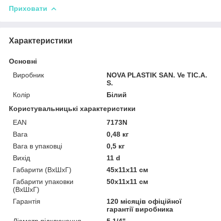
Приховати
Характеристики
Основні
Виробник
NOVA PLASTIK SAN. Ve TIC.A.
S.
Колір
Білий
Користувальницькі характеристики
EAN
7173N
Вага
0,48 кг
Вага в упаковці
0,5 кг
Вихід
11 d
Габарити (ВхШхГ)
45х11х11 см
Габарити упаковки
50х11х11 см
(ВхШхГ)
Гарантія
120 місяців офіційної
гарантії виробника
Діаметр підключення
5 1/4"