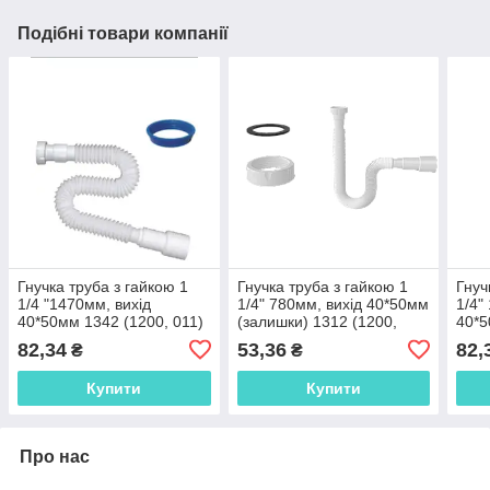
Подібні товари компанії
Гнучка труба з гайкою 1
Гнучка труба з гайкою 1
Гнуч
1/4 "1470мм, вихід
1/4" 780мм, вихід 40*50мм
1/4"
40*50мм 1342 (1200, 011)
(залишки) 1312 (1200,
40*5
1342N
005) 1312N
прок
82,34
53,36
82,
₴
₴
Купити
Купити
Про нас