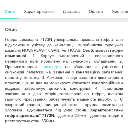
Опис
Характеристики
Доставка
Оплата
Умови п
Опис
Гофра армована 7173N універсальна армована гофра, для
підключення унітазу до каналізації, виробництва турецької
компанії NOVA PLASTIK SAN. Ve TIC.AS.
Особливості гофри
армованої:
1. Корпус виготовлений з високоякісного
первинного полі пропілену на сучасному обладнанні. 2.
Просиликоненая
прокладка
на з'єднанні з унітазом і
силіконові лепетски, на з'єднанні з каналізацією забезпечує
простоту монтажу. 3. Армовані кільця запаяні з двох сторін в
пластик, що не дає їм можливості стикатися каналізаційними
водами, забезпечує цілісність конструкції. 4. Пластикові
закінчення з двох сторін зафіксовані на гофре, шляхом
гарячого пресування, забезпечують надійність виробу. 5. Є
зворотний клапан, принцип дії якого - пружна, замикаюча
хлопавка, відкривається під дією стоків.
Характеристики
гофри армованої 7173N:
-діаметр 110мм; -довжина гофри в
розтягнутому стані 350мм.