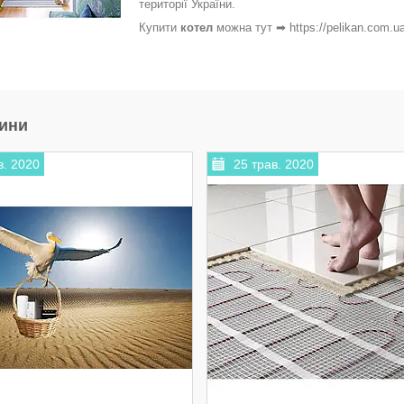
території України.
Купити
котел
можна тут ➡ https://pelikan.com.ua
вини
в. 2020
25 трав. 2020