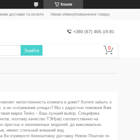
Кошик
мови доставки та оплати
Умови обміну/повернення товару
+380 (67) 465-19-81
Знайти
ляет непостоянность климата в доме? Хотите забыть о
т, а не «согревание улицы»? Мы с радостью поможем Вам
рговая марка Tenko – Ваш лучший выбор. Специфика
нтов, поэтому качество ТЭН(ов) соответственно на
ых простых и экономичных моделей, до максимально
е, имеют стильный внешний вид.
ua Ви отримуєте безкоштовну доставку Новою Поштою по