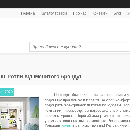
Головна
Каталог товарів
Про нас
Контакти
Блог
У
ні котли від іменитого бренду!
ав. 2020
Приходят большие счета за отопление и утом
подобных проблемах и платить за свой комфор
подобрать электрический котел по нуждам. То
компании - производство нагревательных элеме
высоком уровне. Широкий ассортимент: от сам
укомплектованных высокомощных. Эргономичны
Купуючи
котли
в нашому магазині Pelikan.com.