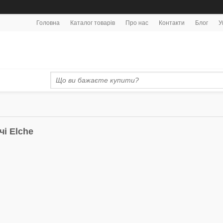
Головна
Каталог товарів
Про нас
Контакти
Блог
У
чі Elche