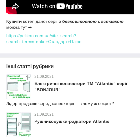
Купити
котел даної серії
з безкоштовною доставкою
можна тут ➡
https://pelikan.com.ua/site_search?
search_term=Tenko+Стандарт+Плюс
Інші статті рубрики
21.09.2021
Електричні конвектори ТМ "Atlantic" серії
"BONJOUR"
Лідер продажів серед конвекторів - в чому ж секрет?
21.09.2021
Рушникосушки-радіатори Atlantic