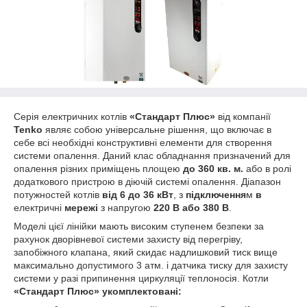
Серія електричних котлів
«Стандарт Плюс»
від компанії
Tenko
являє собою універсальне рішення, що включає в
себе всі необхідні конструктивні елементи для створення
системи опалення. Даний клас обладнання призначений для
опалення різних приміщень площею
до 360 кв. м.
або в ролі
додаткового пристрою в діючій системі опалення. Діапазон
потужностей котлів
від 6 до 36 кВт
, з
підключення
м
в
електричні
мережі
з напругою
220 В або 380 В
.
Моделі цієї лінійки мають високим ступенем безпеки за
рахунок дворівневої системи захисту від перегріву,
запобіжного клапана, який скидає надлишковий тиск вище
максимально допустимого 3 атм. і датчика тиску для захисту
системи у разі припинення циркуляції теплоносія. Котли
«Стандарт Плюс»
укомплектовані: